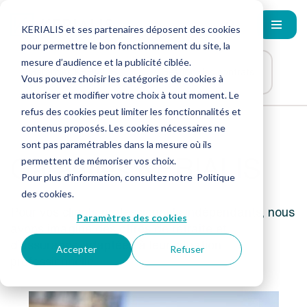
KERIALIS et ses partenaires déposent des cookies
pour permettre le bon fonctionnement du site, la
mesure d’audience et la publicité ciblée.
Garanties KERIALIS
Gestion des contrats
Vous pouvez choisir les catégories de cookies à
autoriser et modifier votre choix à tout moment. Le
refus des cookies peut limiter les fonctionnalités et
contenus proposés. Les cookies nécessaires ne
sont pas paramétrables dans la mesure où ils
Garanties KERIALIS
permettent de mémoriser vos choix.
Pour plus d’information, consultez notre
Politique
des cookies
.
Pour vos clients professionnels indépendants, nous
Paramètres des cookies
avons imaginé des offres de retraite et
d’assurance adaptées à leur situation
Accepter
Refuser
professionnelle.