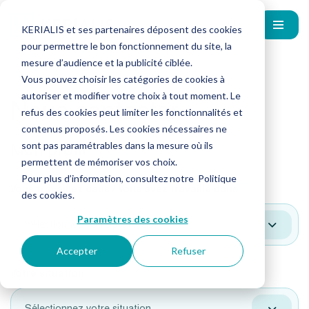
KERIALIS et ses partenaires déposent des cookies
pour permettre le bon fonctionnement du site, la
mesure d’audience et la publicité ciblée.
Vous pouvez choisir les catégories de cookies à
autoriser et modifier votre choix à tout moment. Le
Nous contacter
refus des cookies peut limiter les fonctionnalités et
contenus proposés. Les cookies nécessaires ne
Mon profil
sont pas paramétrables dans la mesure où ils
permettent de mémoriser vos choix.
Pour plus d’information, consultez notre
Politique
*
Vous travaillez dans / Vous avez travaillé dans
des cookies
.
Paramètres des cookies
Sélectionnez votre profession
Accepter
Refuser
*
Votre situation
Sélectionnez votre situation