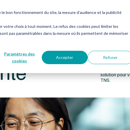
es
Notre groupe
Me connecter
Nous contacter
e bon fonctionnement du site, la mesure d’audience et la publicité
er votre choix à tout moment. Le refus des cookies peut limiter les
 sont pas paramétrables dans la mesure où ils permettent de mémoriser
er sa santé
Paramètres des
Accepter
Refuser
nté
cookies
En tant que tr
votre santé ma
solution pour 
TNS.