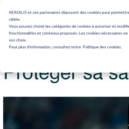
Avocat
Expert-Comptable
Ressourc
KERIALIS et ses partenaires déposent des cookies pour permettre l
ciblée.
Vous pouvez choisir les catégories de cookies à autoriser et modifi
Les services santé TNS
Protéger sa santé
fonctionnalités et contenus proposés. Les cookies nécessaires ne
vos choix.
Accueil
Avocat
Travailleur Non Salarié
Me protéger
Protég
Pour plus d’information, consultez notre
Politique des cookies
.
Protéger sa sa