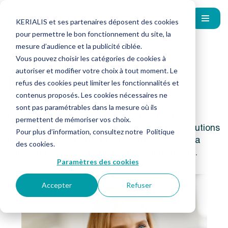
KERIALIS et ses partenaires déposent des cookies
pour permettre le bon fonctionnement du site, la
mesure d’audience et la publicité ciblée.
Vous pouvez choisir les catégories de cookies à
autoriser et modifier votre choix à tout moment. Le
Nos partenaires
refus des cookies peut limiter les fonctionnalités et
contenus proposés. Les cookies nécessaires ne
sont pas paramétrables dans la mesure où ils
Découvrez les partenaires qui accompagnent
permettent de mémoriser vos choix.
KERIALIS au quotidien pour proposer des solutions
Pour plus d’information, consultez notre
Politique
innovantes, solidaires et utiles au service de la
des cookies
.
santé, du bien-être et de la protection sociale.
Paramètres des cookies
Accepter
Refuser