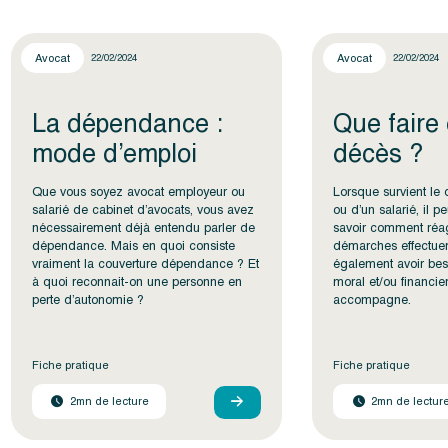
Avocat
Avocat
22/02/2024
22/02/2024
La dépendance :
Que faire
mode d’emploi
décès ?
Que vous soyez avocat employeur ou
Lorsque survient le
salarié de cabinet d’avocats, vous avez
ou d’un salarié, il pe
nécessairement déjà entendu parler de
savoir comment réag
dépendance. Mais en quoi consiste
démarches effectuer
vraiment la couverture dépendance ? Et
également avoir bes
à quoi reconnait-on une personne en
moral et/ou financi
perte d’autonomie ?
accompagne.
Fiche pratique
Fiche pratique
2mn de lecture
2mn de lectur