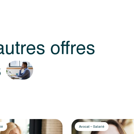
utres offres
s
ié
Avocat – Salarié