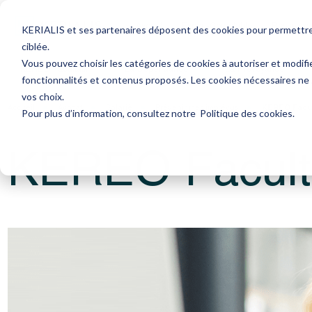
Avocat
Expert-Comptable
Ressourc
KERIALIS et ses partenaires déposent des cookies pour permettre l
ciblée.
Vous pouvez choisir les catégories de cookies à autoriser et modifi
KEREO Facultatif
La Dépendance
La Prévoyance
fonctionnalités et contenus proposés. Les cookies nécessaires ne
vos choix.
Accueil
Avocat
Salarié
Prévenir mes imprévus
KEREO Facul
Pour plus d’information, consultez notre
Politique des cookies
.
KEREO Faculta