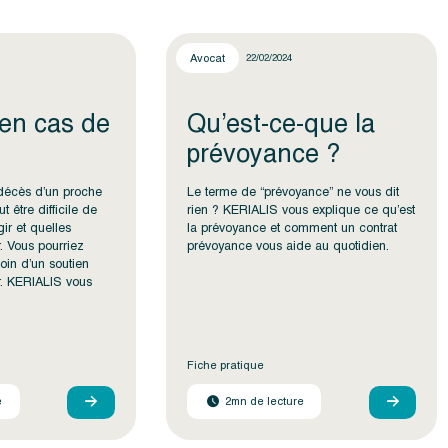
Avocat
22/02/2024
 en cas de
Qu’est-ce-que la
prévoyance ?
 décès d’un proche
Le terme de “prévoyance” ne vous dit
ut être difficile de
rien ? KERIALIS vous explique ce qu’est
ir et quelles
la prévoyance et comment un contrat
. Vous pourriez
prévoyance vous aide au quotidien.
oin d’un soutien
er. KERIALIS vous
Fiche pratique
e
2mn de lecture