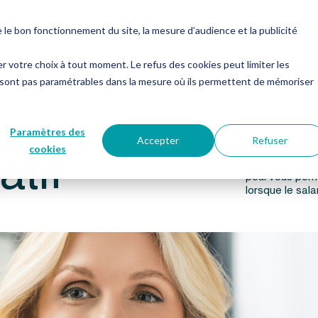
es
Notre groupe
Me connecter
Nous contacter
e bon fonctionnement du site, la mesure d’audience et la publicité
er votre choix à tout moment. Le refus des cookies peut limiter les
 sont pas paramétrables dans la mesure où ils permettent de mémoriser
tatif
Paramètres des
Accepter
Refuser
tif
cookies
Nous proposons
pour vous perm
lorsque le sala