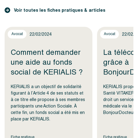
Voir toutes les fiches pratiques & articles
22/02/2024
22/02/2
Avocat
Avocat
Comment demander
La télécon
une aide au fonds
grâce à
social de KERIALIS ?
BonjourDo
KERIALIS a un objectif de solidarité
KERIALIS propose
figurant à l’Article 4 de ses statuts et
Santé VITAKER et
à ce titre elle propose à ses membres
droit un service 
participants une Action Sociale. À
médicale via le se
cette fin, un fonds social a été mis en
BonjourDocteur.
place par KERIALIS.
Fiche pratique
Fiche pratique