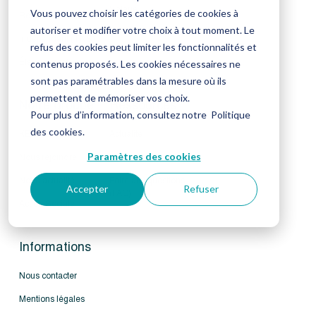
Salarié
Vous pouvez choisir les catégories de cookies à
Retraité
autoriser et modifier votre choix à tout moment. Le
Tiers déclarant
Indépendant (TNS)
refus des cookies peut limiter les fonctionnalités et
Élève avocat
contenus proposés. Les cookies nécessaires ne
sont pas paramétrables dans la mesure où ils
permettent de mémoriser vos choix.
Notre groupe
Ressources
Pour plus d’information, consultez notre
Politique
des cookies
.
KERIALIS
Actualité
Paramètres des cookies
Nous rejoindre
Publications
Notre actualité
Foire aux questions
Accepter
Refuser
(FAQ)
Action Sociale
Informations
Nous contacter
Mentions légales