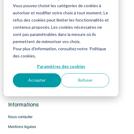
Salarié
Vous pouvez choisir les catégories de cookies à
Retraité
autoriser et modifier votre choix à tout moment. Le
Tiers déclarant
Indépendant (TNS)
refus des cookies peut limiter les fonctionnalités et
Élève avocat
contenus proposés. Les cookies nécessaires ne
sont pas paramétrables dans la mesure où ils
permettent de mémoriser vos choix.
Notre groupe
Ressources
Pour plus d’information, consultez notre
Politique
des cookies
.
KERIALIS
Actualité
Paramètres des cookies
Nous rejoindre
Publications
Notre actualité
Foire aux questions
Accepter
Refuser
(FAQ)
Action Sociale
Informations
Nous contacter
Mentions légales