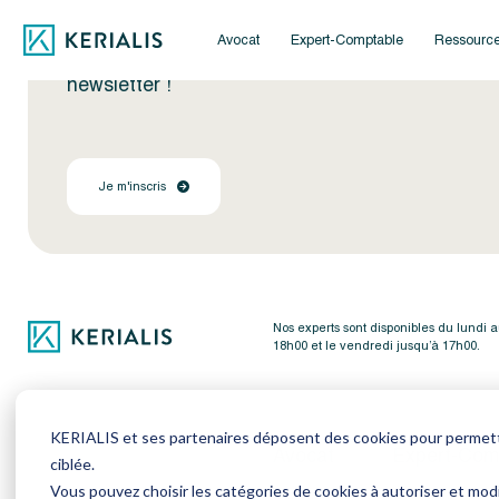
Avocat
Expert-Comptable
Ressourc
Encore plus d'actus ? Inscrivez-vous à notre
newsletter !
Je m'inscris
Nos experts sont disponibles du lundi 
18h00 et le vendredi jusqu’à 17h00.
KERIALIS et ses partenaires déposent des cookies pour permettre
Avocat
Expert-Com
ciblée.
Vous pouvez choisir les catégories de cookies à autoriser et modi
Employeur
Employeur