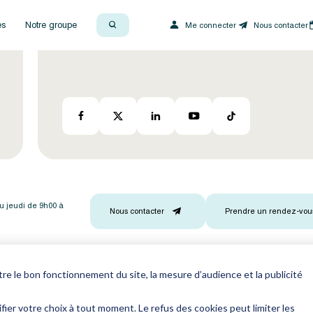
es
Notre groupe
Me connecter
Nous contacter
Suivez-nous sur nos réseaux sociaux
au jeudi de 9h00 à
Nous contacter
Prendre un rendez-vou
 le bon fonctionnement du site, la mesure d’audience et la publicité
ptable
Notre groupe
Ressources
Informations
fier votre choix à tout moment. Le refus des cookies peut limiter les
KERIALIS
Actualité
Nous contacter