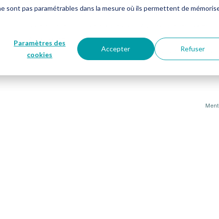
ne sont pas paramétrables dans la mesure où ils permettent de mémoris
Nous rejoindre
Publications
Mentions légales
Notre actualité
Foire aux questions (FAQ)
Politique des cookies
Action Sociale
Protection des données
Paramètres des
Accepter
Refuser
Dispositif de conciliation
cookies
Menti