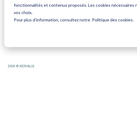
fonctionnalités et contenus proposés. Les cookies nécessaires 
Salarié
Salarié
vos choix.
Retraité
Tiers déclarant
Pour plus d’information, consultez notre
Politique des cookies
.
Indépendant (TNS)
Élève avocat
2026 © KERIALIS