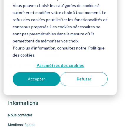
Salarié
Vous pouvez choisir les catégories de cookies à
Retraité
autoriser et modifier votre choix à tout moment. Le
Tiers déclarant
Indépendant (TNS)
refus des cookies peut limiter les fonctionnalités et
Élève avocat
contenus proposés. Les cookies nécessaires ne
sont pas paramétrables dans la mesure où ils
permettent de mémoriser vos choix.
Notre groupe
Ressources
Pour plus d’information, consultez notre
Politique
des cookies
.
KERIALIS
Actualité
Paramètres des cookies
Nous rejoindre
Publications
Notre actualité
Foire aux questions
Accepter
Refuser
(FAQ)
Action Sociale
Informations
Nous contacter
Mentions légales