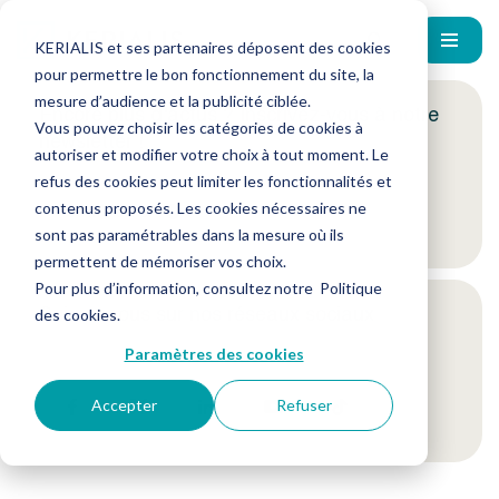
KERIALIS et ses partenaires déposent des cookies
pour permettre le bon fonctionnement du site, la
mesure d’audience et la publicité ciblée.
Encore plus d'actus ? Inscrivez-vous à notre
Vous pouvez choisir les catégories de cookies à
newsletter !
autoriser et modifier votre choix à tout moment. Le
refus des cookies peut limiter les fonctionnalités et
contenus proposés. Les cookies nécessaires ne
Je m'inscris
sont pas paramétrables dans la mesure où ils
permettent de mémoriser vos choix.
Pour plus d’information, consultez notre
Politique
Suivez-nous sur nos réseaux sociaux
des cookies
.
Paramètres des cookies
Accepter
Refuser