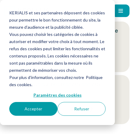
KERIALIS et ses partenaires déposent des cookies
pour permettre le bon fonctionnement du site, la
mesure d’audience et la publicité ciblée.
Encore plus d'actus ? Inscrivez-vous à notre
Vous pouvez choisir les catégories de cookies à
newsletter !
autoriser et modifier votre choix à tout moment. Le
refus des cookies peut limiter les fonctionnalités et
contenus proposés. Les cookies nécessaires ne
Je m'inscris
sont pas paramétrables dans la mesure où ils
permettent de mémoriser vos choix.
Pour plus d’information, consultez notre
Politique
Suivez-nous sur nos réseaux sociaux
des cookies
.
Paramètres des cookies
Accepter
Refuser