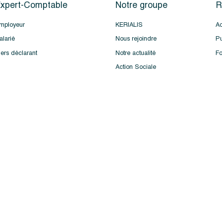
xpert-Comptable
Notre groupe
R
mployeur
KERIALIS
Ac
alarié
Nous rejoindre
Pu
iers déclarant
Notre actualité
Fo
Action Sociale