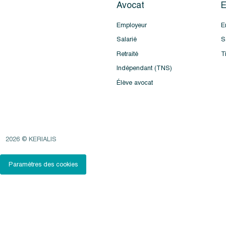
Avocat
E
Employeur
E
Salarié
S
Retraité
T
Indépendant (TNS)
Élève avocat
2026 © KERIALIS
Paramètres des cookies