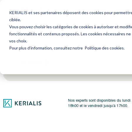
Avocat
Expert-Comptable
Ressourc
KERIALIS et ses partenaires déposent des cookies pour permettre l
ciblée.
Vous pouvez choisir les catégories de cookies à autoriser et modifi
fonctionnalités et contenus proposés. Les cookies nécessaires ne
Encore plus d'actus ? Inscrivez-vous à notre newsl
vos choix.
Pour plus d’information, consultez notre
Politique des cookies
.
Je m'inscris
Nos experts sont disponibles du lundi
18h00 et le vendredi jusqu’à 17h00.