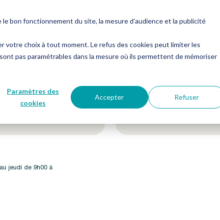
es
Notre groupe
Me connecter
Nous contacter
e bon fonctionnement du site, la mesure d’audience et la publicité
er votre choix à tout moment. Le refus des cookies peut limiter les
 sont pas paramétrables dans la mesure où ils permettent de mémoriser
etter !
Suivez-nous sur nos 
Paramètres des
Accepter
Refuser
cookies
 au jeudi de 9h00 à