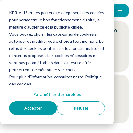
KERIALIS et ses partenaires déposent des cookies
pour permettre le bon fonctionnement du site, la
mesure d’audience et la publicité ciblée.
Encore plus d'actus ? Inscrivez-vous à notre
Vous pouvez choisir les catégories de cookies à
newsletter !
autoriser et modifier votre choix à tout moment. Le
refus des cookies peut limiter les fonctionnalités et
contenus proposés. Les cookies nécessaires ne
Je m'inscris
sont pas paramétrables dans la mesure où ils
permettent de mémoriser vos choix.
Pour plus d’information, consultez notre
Politique
Suivez-nous sur nos réseaux sociaux
des cookies
.
Paramètres des cookies
Accepter
Refuser