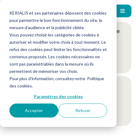
KERIALIS et ses partenaires déposent des cookies
pour permettre le bon fonctionnement du site, la
mesure d’audience et la publicité ciblée.
Encore plus d'actus ? Inscrivez-vous à notre
Vous pouvez choisir les catégories de cookies à
newsletter !
autoriser et modifier votre choix à tout moment. Le
refus des cookies peut limiter les fonctionnalités et
contenus proposés. Les cookies nécessaires ne
Je m'inscris
sont pas paramétrables dans la mesure où ils
permettent de mémoriser vos choix.
Pour plus d’information, consultez notre
Politique
Suivez-nous sur nos réseaux sociaux
des cookies
.
Paramètres des cookies
Accepter
Refuser