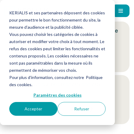
KERIALIS et ses partenaires déposent des cookies
pour permettre le bon fonctionnement du site, la
mesure d’audience et la publicité ciblée.
Encore plus d'actus ? Inscrivez-vous à notre
Vous pouvez choisir les catégories de cookies à
newsletter !
autoriser et modifier votre choix à tout moment. Le
refus des cookies peut limiter les fonctionnalités et
contenus proposés. Les cookies nécessaires ne
Je m'inscris
sont pas paramétrables dans la mesure où ils
permettent de mémoriser vos choix.
Pour plus d’information, consultez notre
Politique
Suivez-nous sur nos réseaux sociaux
des cookies
.
Paramètres des cookies
Accepter
Refuser