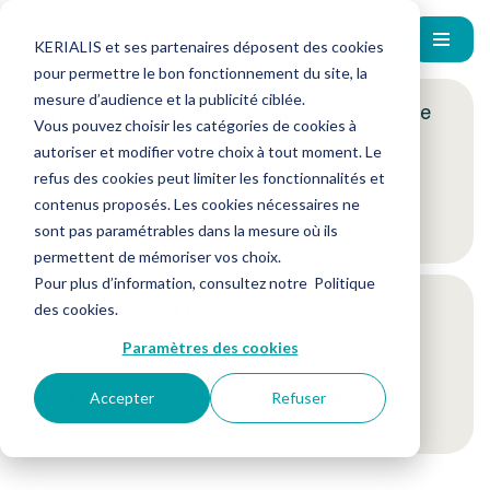
KERIALIS et ses partenaires déposent des cookies
pour permettre le bon fonctionnement du site, la
mesure d’audience et la publicité ciblée.
Encore plus d'actus ? Inscrivez-vous à notre
Vous pouvez choisir les catégories de cookies à
newsletter !
autoriser et modifier votre choix à tout moment. Le
refus des cookies peut limiter les fonctionnalités et
contenus proposés. Les cookies nécessaires ne
Je m'inscris
sont pas paramétrables dans la mesure où ils
permettent de mémoriser vos choix.
Pour plus d’information, consultez notre
Politique
Suivez-nous sur nos réseaux sociaux
des cookies
.
Paramètres des cookies
Accepter
Refuser