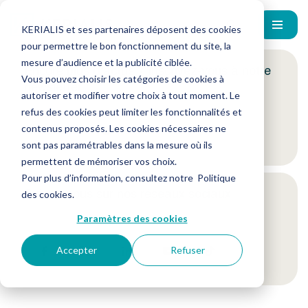
KERIALIS et ses partenaires déposent des cookies
pour permettre le bon fonctionnement du site, la
mesure d’audience et la publicité ciblée.
Encore plus d'actus ? Inscrivez-vous à notre
Vous pouvez choisir les catégories de cookies à
newsletter !
autoriser et modifier votre choix à tout moment. Le
refus des cookies peut limiter les fonctionnalités et
contenus proposés. Les cookies nécessaires ne
Je m'inscris
sont pas paramétrables dans la mesure où ils
permettent de mémoriser vos choix.
Pour plus d’information, consultez notre
Politique
Suivez-nous sur nos réseaux sociaux
des cookies
.
Paramètres des cookies
Accepter
Refuser