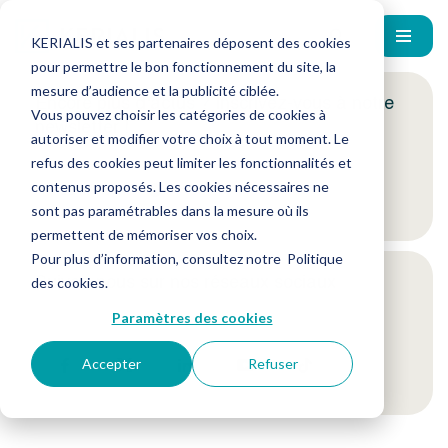
KERIALIS et ses partenaires déposent des cookies
pour permettre le bon fonctionnement du site, la
mesure d’audience et la publicité ciblée.
Encore plus d'actus ? Inscrivez-vous à notre
Vous pouvez choisir les catégories de cookies à
newsletter !
autoriser et modifier votre choix à tout moment. Le
refus des cookies peut limiter les fonctionnalités et
contenus proposés. Les cookies nécessaires ne
Je m'inscris
sont pas paramétrables dans la mesure où ils
permettent de mémoriser vos choix.
Pour plus d’information, consultez notre
Politique
Suivez-nous sur nos réseaux sociaux
des cookies
.
Paramètres des cookies
Accepter
Refuser