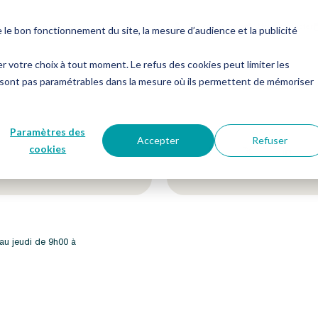
es
Notre groupe
Me connecter
Nous contacter
e bon fonctionnement du site, la mesure d’audience et la publicité
er votre choix à tout moment. Le refus des cookies peut limiter les
 sont pas paramétrables dans la mesure où ils permettent de mémoriser
etter !
Suivez-nous sur nos 
Paramètres des
Accepter
Refuser
cookies
 au jeudi de 9h00 à