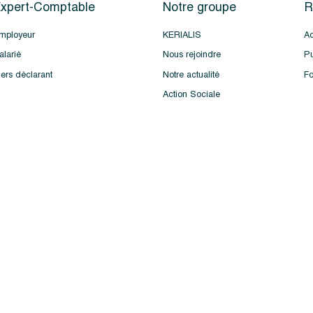
xpert-Comptable
Notre groupe
R
mployeur
KERIALIS
Ac
alarié
Nous rejoindre
Pu
iers déclarant
Notre actualité
Fo
Action Sociale