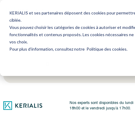
Avocat
Expert-Comptable
Ressourc
KERIALIS et ses partenaires déposent des cookies pour permettre l
ciblée.
Vous pouvez choisir les catégories de cookies à autoriser et modifi
fonctionnalités et contenus proposés. Les cookies nécessaires ne
Encore plus d'actus ? Inscrivez-vous à notre newsl
vos choix.
Pour plus d’information, consultez notre
Politique des cookies
.
Je m'inscris
Nos experts sont disponibles du lundi
18h00 et le vendredi jusqu’à 17h00.