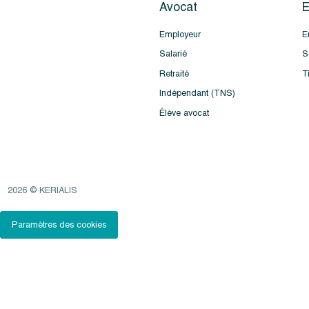
Avocat
E
Employeur
E
Salarié
S
Retraité
T
Indépendant (TNS)
Élève avocat
2026 © KERIALIS
Paramètres des cookies