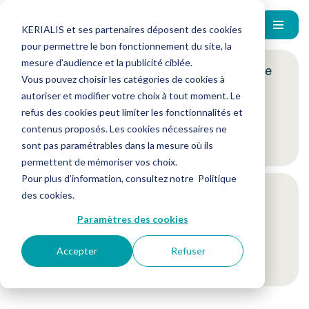
KERIALIS et ses partenaires déposent des cookies
pour permettre le bon fonctionnement du site, la
mesure d’audience et la publicité ciblée.
Encore plus d'actus ? Inscrivez-vous à notre
Vous pouvez choisir les catégories de cookies à
newsletter !
autoriser et modifier votre choix à tout moment. Le
refus des cookies peut limiter les fonctionnalités et
contenus proposés. Les cookies nécessaires ne
Je m'inscris
sont pas paramétrables dans la mesure où ils
permettent de mémoriser vos choix.
Pour plus d’information, consultez notre
Politique
Suivez-nous sur nos réseaux sociaux
des cookies
.
Paramètres des cookies
Accepter
Refuser