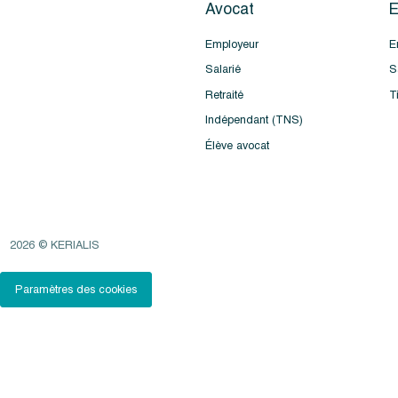
Avocat
E
Employeur
E
Salarié
S
Retraité
T
Indépendant (TNS)
Élève avocat
2026 © KERIALIS
Paramètres des cookies