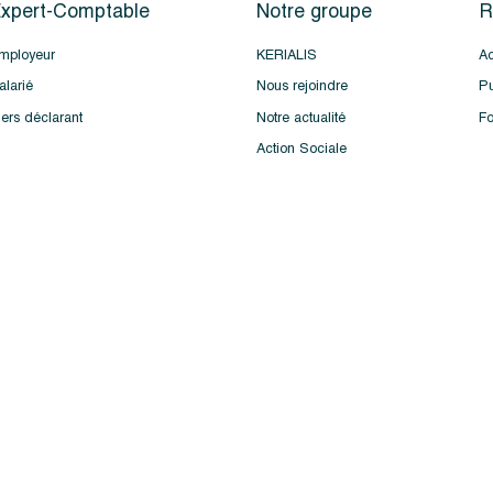
xpert-Comptable
Notre groupe
R
mployeur
KERIALIS
Ac
alarié
Nous rejoindre
Pu
iers déclarant
Notre actualité
Fo
Action Sociale