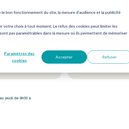
es
Notre groupe
Me connecter
Nous contacter
e bon fonctionnement du site, la mesure d’audience et la publicité
er votre choix à tout moment. Le refus des cookies peut limiter les
 sont pas paramétrables dans la mesure où ils permettent de mémoriser
etter !
Suivez-nous sur nos 
Paramètres des
Accepter
Refuser
cookies
 au jeudi de 9h00 à