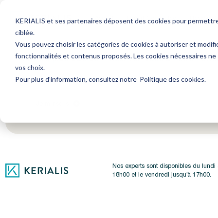
Avocat
Expert-Comptable
Ressourc
KERIALIS et ses partenaires déposent des cookies pour permettre l
ciblée.
Vous pouvez choisir les catégories de cookies à autoriser et modifi
fonctionnalités et contenus proposés. Les cookies nécessaires ne
Encore plus d'actus ? Inscrivez-vous à notre newsl
vos choix.
Pour plus d’information, consultez notre
Politique des cookies
.
Je m'inscris
Nos experts sont disponibles du lundi
18h00 et le vendredi jusqu’à 17h00.