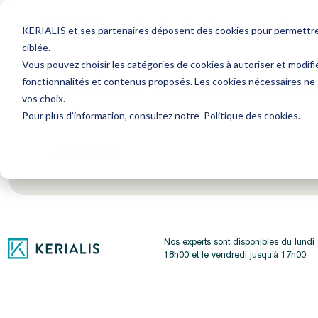
Avocat
Expert-Comptable
Ressourc
KERIALIS et ses partenaires déposent des cookies pour permettre l
ciblée.
Vous pouvez choisir les catégories de cookies à autoriser et modifi
fonctionnalités et contenus proposés. Les cookies nécessaires ne
Encore plus d'actus ? Inscrivez-vous à notre newsl
vos choix.
Pour plus d’information, consultez notre
Politique des cookies
.
Je m'inscris
Nos experts sont disponibles du lundi
18h00 et le vendredi jusqu’à 17h00.