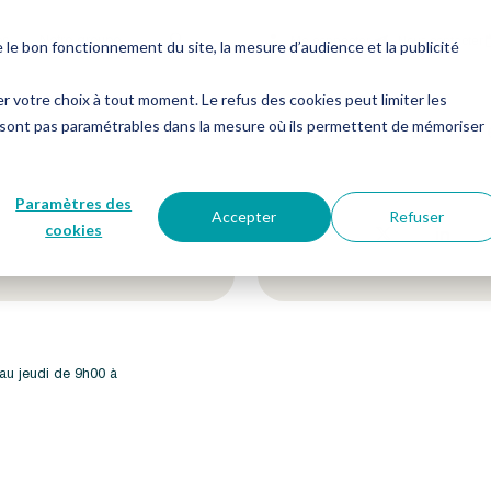
es
Notre groupe
Me connecter
Nous contacter
e bon fonctionnement du site, la mesure d’audience et la publicité
er votre choix à tout moment. Le refus des cookies peut limiter les
 sont pas paramétrables dans la mesure où ils permettent de mémoriser
etter !
Suivez-nous sur nos 
Paramètres des
Accepter
Refuser
cookies
 au jeudi de 9h00 à