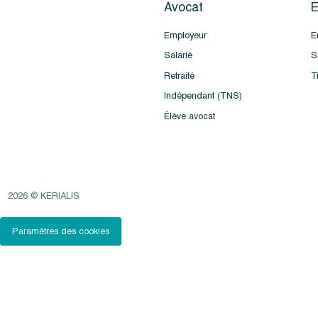
Avocat
E
Employeur
E
Salarié
S
Retraité
T
Indépendant (TNS)
Élève avocat
2026 © KERIALIS
Paramètres des cookies