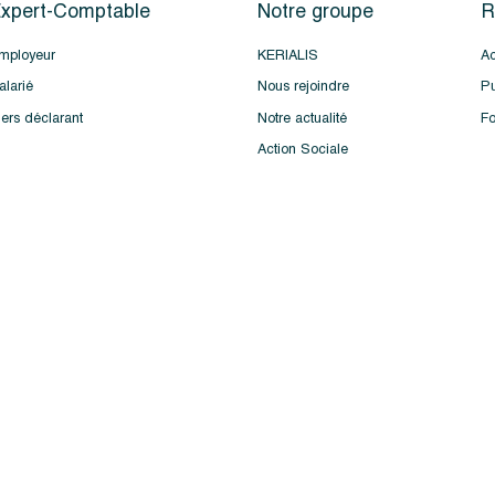
xpert-Comptable
Notre groupe
R
mployeur
KERIALIS
Ac
alarié
Nous rejoindre
Pu
iers déclarant
Notre actualité
Fo
Action Sociale