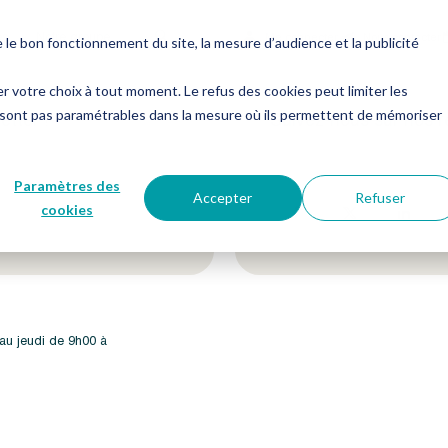
es
Notre groupe
Me connecter
Nous contacter
e bon fonctionnement du site, la mesure d’audience et la publicité
er votre choix à tout moment. Le refus des cookies peut limiter les
 sont pas paramétrables dans la mesure où ils permettent de mémoriser
etter !
Suivez-nous sur nos 
Paramètres des
Accepter
Refuser
cookies
 au jeudi de 9h00 à