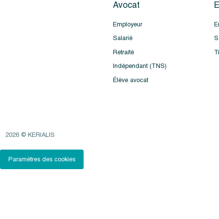
Avocat
E
Employeur
E
Salarié
S
Retraité
T
Indépendant (TNS)
Élève avocat
2026 © KERIALIS
Paramètres des cookies