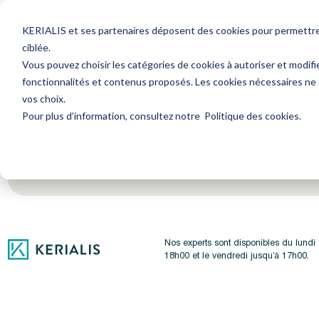
Avocat
Expert-Comptable
Ressourc
KERIALIS et ses partenaires déposent des cookies pour permettre l
ciblée.
Vous pouvez choisir les catégories de cookies à autoriser et modifi
fonctionnalités et contenus proposés. Les cookies nécessaires ne
Encore plus d'actus ? Inscrivez-vous à notre newsl
vos choix.
Pour plus d’information, consultez notre
Politique des cookies
.
Je m'inscris
Nos experts sont disponibles du lundi
18h00 et le vendredi jusqu’à 17h00.