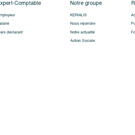
xpert-Comptable
Notre groupe
R
mployeur
KERIALIS
Ac
alarié
Nous rejoindre
Pu
iers déclarant
Notre actualité
Fo
Action Sociale