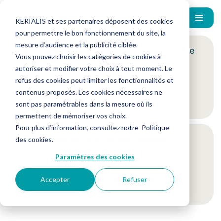
KERIALIS et ses partenaires déposent des cookies
pour permettre le bon fonctionnement du site, la
mesure d’audience et la publicité ciblée.
Encore plus d'actus ? Inscrivez-vous à notre
Vous pouvez choisir les catégories de cookies à
newsletter !
autoriser et modifier votre choix à tout moment. Le
refus des cookies peut limiter les fonctionnalités et
contenus proposés. Les cookies nécessaires ne
Je m'inscris
sont pas paramétrables dans la mesure où ils
permettent de mémoriser vos choix.
Pour plus d’information, consultez notre
Politique
Suivez-nous sur nos réseaux sociaux
des cookies
.
Paramètres des cookies
Accepter
Refuser