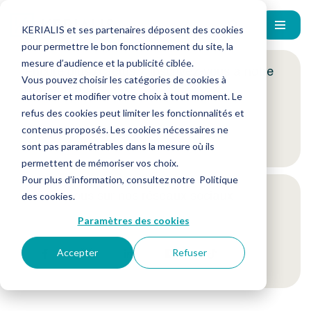
KERIALIS et ses partenaires déposent des cookies
pour permettre le bon fonctionnement du site, la
mesure d’audience et la publicité ciblée.
Encore plus d'actus ? Inscrivez-vous à notre
Vous pouvez choisir les catégories de cookies à
newsletter !
autoriser et modifier votre choix à tout moment. Le
refus des cookies peut limiter les fonctionnalités et
contenus proposés. Les cookies nécessaires ne
Je m'inscris
sont pas paramétrables dans la mesure où ils
permettent de mémoriser vos choix.
Pour plus d’information, consultez notre
Politique
Suivez-nous sur nos réseaux sociaux
des cookies
.
Paramètres des cookies
Accepter
Refuser