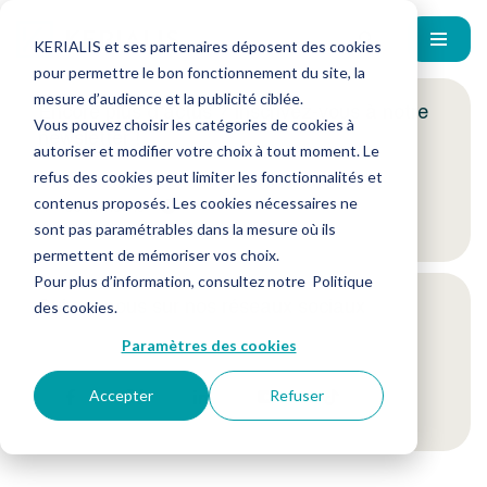
KERIALIS et ses partenaires déposent des cookies
pour permettre le bon fonctionnement du site, la
mesure d’audience et la publicité ciblée.
Encore plus d'actus ? Inscrivez-vous à notre
Vous pouvez choisir les catégories de cookies à
newsletter !
autoriser et modifier votre choix à tout moment. Le
refus des cookies peut limiter les fonctionnalités et
contenus proposés. Les cookies nécessaires ne
Je m'inscris
sont pas paramétrables dans la mesure où ils
permettent de mémoriser vos choix.
Pour plus d’information, consultez notre
Politique
Suivez-nous sur nos réseaux sociaux
des cookies
.
Paramètres des cookies
Accepter
Refuser