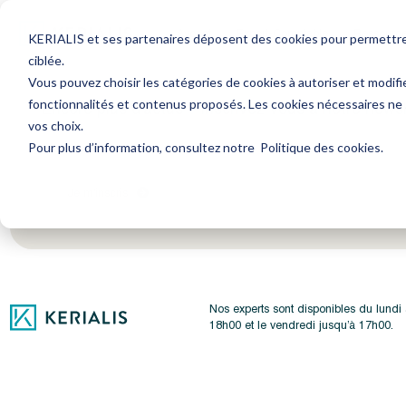
Avocat
Expert-Comptable
Ressourc
KERIALIS et ses partenaires déposent des cookies pour permettre l
ciblée.
Vous pouvez choisir les catégories de cookies à autoriser et modifi
fonctionnalités et contenus proposés. Les cookies nécessaires ne
Encore plus d'actus ? Inscrivez-vous à notre newsl
vos choix.
Pour plus d’information, consultez notre
Politique des cookies
.
Je m'inscris
Nos experts sont disponibles du lundi
18h00 et le vendredi jusqu’à 17h00.