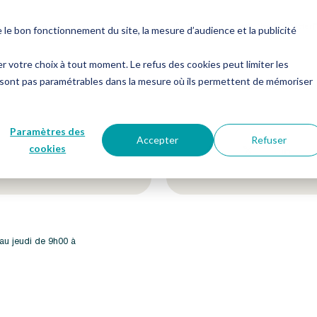
es
Notre groupe
Me connecter
Nous contacter
e bon fonctionnement du site, la mesure d’audience et la publicité
er votre choix à tout moment. Le refus des cookies peut limiter les
 sont pas paramétrables dans la mesure où ils permettent de mémoriser
etter !
Suivez-nous sur nos 
Paramètres des
Accepter
Refuser
cookies
 au jeudi de 9h00 à