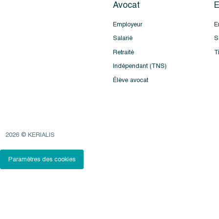
Avocat
E
Employeur
E
Salarié
S
Retraité
T
Indépendant (TNS)
Élève avocat
2026 © KERIALIS
Paramètres des cookies