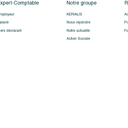
xpert-Comptable
Notre groupe
R
mployeur
KERIALIS
Ac
alarié
Nous rejoindre
Pu
iers déclarant
Notre actualité
Fo
Action Sociale