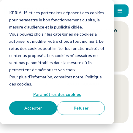
KERIALIS et ses partenaires déposent des cookies
pour permettre le bon fonctionnement du site, la
mesure d’audience et la publicité ciblée.
Encore plus d'actus ? Inscrivez-vous à notre
Vous pouvez choisir les catégories de cookies à
newsletter !
autoriser et modifier votre choix à tout moment. Le
refus des cookies peut limiter les fonctionnalités et
contenus proposés. Les cookies nécessaires ne
Je m'inscris
sont pas paramétrables dans la mesure où ils
permettent de mémoriser vos choix.
Pour plus d’information, consultez notre
Politique
Suivez-nous sur nos réseaux sociaux
des cookies
.
Paramètres des cookies
Accepter
Refuser