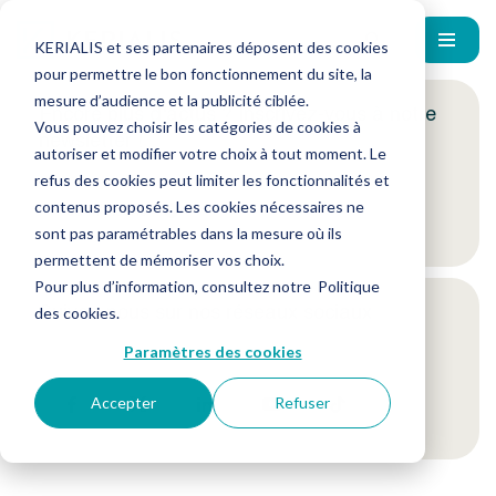
KERIALIS et ses partenaires déposent des cookies
pour permettre le bon fonctionnement du site, la
mesure d’audience et la publicité ciblée.
Encore plus d'actus ? Inscrivez-vous à notre
Vous pouvez choisir les catégories de cookies à
newsletter !
autoriser et modifier votre choix à tout moment. Le
refus des cookies peut limiter les fonctionnalités et
contenus proposés. Les cookies nécessaires ne
Je m'inscris
sont pas paramétrables dans la mesure où ils
permettent de mémoriser vos choix.
Pour plus d’information, consultez notre
Politique
Suivez-nous sur nos réseaux sociaux
des cookies
.
Paramètres des cookies
Accepter
Refuser