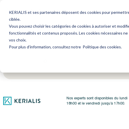
Avocat
Expert-Comptable
Ressourc
KERIALIS et ses partenaires déposent des cookies pour permettre l
ciblée.
Vous pouvez choisir les catégories de cookies à autoriser et modifi
fonctionnalités et contenus proposés. Les cookies nécessaires ne
Encore plus d'actus ? Inscrivez-vous à notre newsl
vos choix.
Pour plus d’information, consultez notre
Politique des cookies
.
Je m'inscris
Nos experts sont disponibles du lundi
18h00 et le vendredi jusqu’à 17h00.