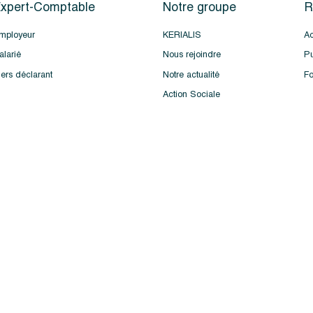
xpert-Comptable
Notre groupe
R
mployeur
KERIALIS
Ac
alarié
Nous rejoindre
Pu
iers déclarant
Notre actualité
Fo
Action Sociale