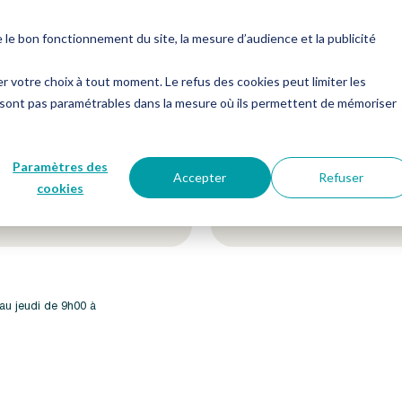
es
Notre groupe
Me connecter
Nous contacter
e bon fonctionnement du site, la mesure d’audience et la publicité
er votre choix à tout moment. Le refus des cookies peut limiter les
 sont pas paramétrables dans la mesure où ils permettent de mémoriser
etter !
Suivez-nous sur nos 
Paramètres des
Accepter
Refuser
cookies
 au jeudi de 9h00 à