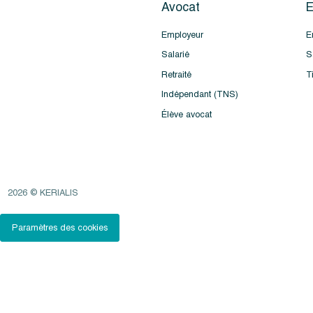
Avocat
E
Employeur
E
Salarié
S
Retraité
T
Indépendant (TNS)
Élève avocat
2026 © KERIALIS
Paramètres des cookies