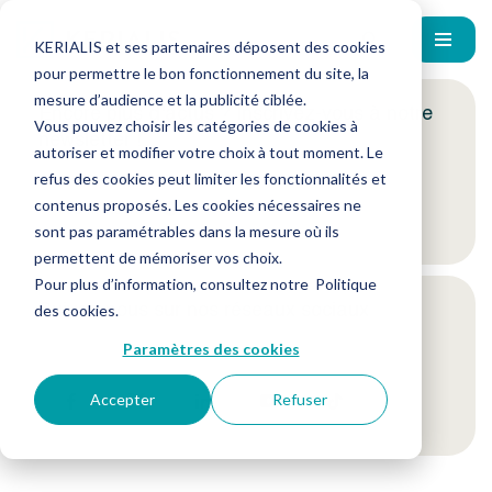
KERIALIS et ses partenaires déposent des cookies
pour permettre le bon fonctionnement du site, la
mesure d’audience et la publicité ciblée.
Encore plus d'actus ? Inscrivez-vous à notre
Vous pouvez choisir les catégories de cookies à
newsletter !
autoriser et modifier votre choix à tout moment. Le
refus des cookies peut limiter les fonctionnalités et
contenus proposés. Les cookies nécessaires ne
Je m'inscris
sont pas paramétrables dans la mesure où ils
permettent de mémoriser vos choix.
Pour plus d’information, consultez notre
Politique
Suivez-nous sur nos réseaux sociaux
des cookies
.
Paramètres des cookies
Accepter
Refuser