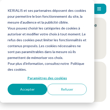
KERIALIS et ses partenaires déposent des cookies
pour permettre le bon fonctionnement du site, la
mesure d’audience et la publicité ciblée.
Encore plus d'actus ? Inscrivez-vous à notre
Vous pouvez choisir les catégories de cookies à
newsletter !
autoriser et modifier votre choix à tout moment. Le
refus des cookies peut limiter les fonctionnalités et
contenus proposés. Les cookies nécessaires ne
Je m'inscris
sont pas paramétrables dans la mesure où ils
permettent de mémoriser vos choix.
Pour plus d’information, consultez notre
Politique
Suivez-nous sur nos réseaux sociaux
des cookies
.
Paramètres des cookies
Accepter
Refuser