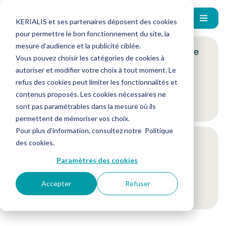
KERIALIS et ses partenaires déposent des cookies
pour permettre le bon fonctionnement du site, la
mesure d’audience et la publicité ciblée.
Encore plus d'actus ? Inscrivez-vous à notre
Vous pouvez choisir les catégories de cookies à
newsletter !
autoriser et modifier votre choix à tout moment. Le
refus des cookies peut limiter les fonctionnalités et
contenus proposés. Les cookies nécessaires ne
Je m'inscris
sont pas paramétrables dans la mesure où ils
permettent de mémoriser vos choix.
Pour plus d’information, consultez notre
Politique
Suivez-nous sur nos réseaux sociaux
des cookies
.
Paramètres des cookies
Accepter
Refuser