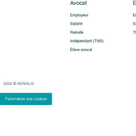
Avocat
E
Employeur
E
Salarié
S
Retraité
T
Indépendant (TNS)
Élève avocat
2026 © KERIALIS
Paramètres des cookies