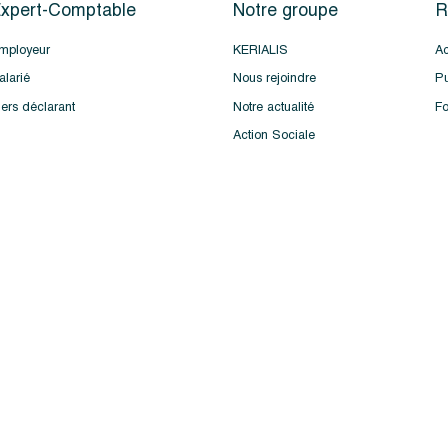
xpert-Comptable
Notre groupe
R
mployeur
KERIALIS
Ac
alarié
Nous rejoindre
Pu
iers déclarant
Notre actualité
Fo
Action Sociale