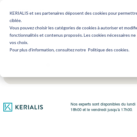
Avocat
Expert-Comptable
Ressourc
KERIALIS et ses partenaires déposent des cookies pour permettre l
ciblée.
Vous pouvez choisir les catégories de cookies à autoriser et modifi
fonctionnalités et contenus proposés. Les cookies nécessaires ne
Encore plus d'actus ? Inscrivez-vous à notre newsl
vos choix.
Pour plus d’information, consultez notre
Politique des cookies
.
Je m'inscris
Nos experts sont disponibles du lundi
18h00 et le vendredi jusqu’à 17h00.