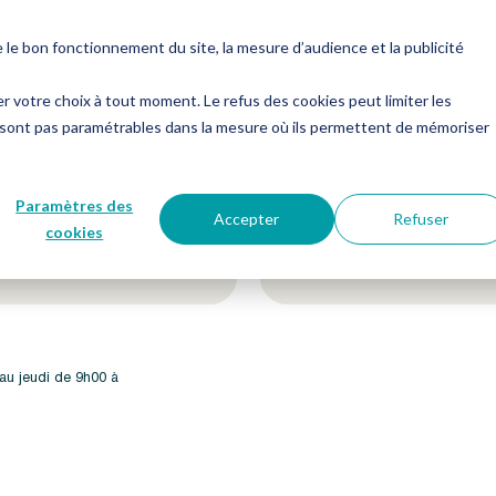
es
Notre groupe
Me connecter
Nous contacter
e bon fonctionnement du site, la mesure d’audience et la publicité
er votre choix à tout moment. Le refus des cookies peut limiter les
 sont pas paramétrables dans la mesure où ils permettent de mémoriser
etter !
Suivez-nous sur nos 
Paramètres des
Accepter
Refuser
cookies
 au jeudi de 9h00 à