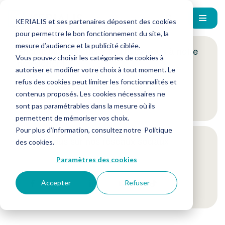
KERIALIS et ses partenaires déposent des cookies
pour permettre le bon fonctionnement du site, la
mesure d’audience et la publicité ciblée.
Encore plus d'actus ? Inscrivez-vous à notre
Vous pouvez choisir les catégories de cookies à
newsletter !
autoriser et modifier votre choix à tout moment. Le
refus des cookies peut limiter les fonctionnalités et
contenus proposés. Les cookies nécessaires ne
Je m'inscris
sont pas paramétrables dans la mesure où ils
permettent de mémoriser vos choix.
Pour plus d’information, consultez notre
Politique
Suivez-nous sur nos réseaux sociaux
des cookies
.
Paramètres des cookies
Accepter
Refuser