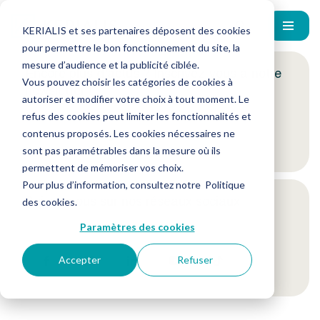
KERIALIS et ses partenaires déposent des cookies
pour permettre le bon fonctionnement du site, la
mesure d’audience et la publicité ciblée.
Encore plus d'actus ? Inscrivez-vous à notre
Vous pouvez choisir les catégories de cookies à
newsletter !
autoriser et modifier votre choix à tout moment. Le
refus des cookies peut limiter les fonctionnalités et
contenus proposés. Les cookies nécessaires ne
Je m'inscris
sont pas paramétrables dans la mesure où ils
permettent de mémoriser vos choix.
Pour plus d’information, consultez notre
Politique
Suivez-nous sur nos réseaux sociaux
des cookies
.
Paramètres des cookies
Accepter
Refuser