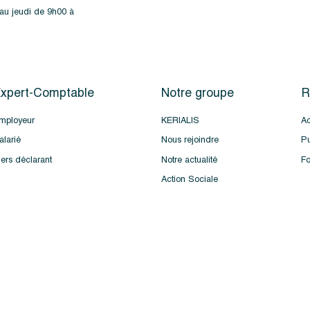
 au jeudi de 9h00 à
xpert-Comptable
Notre groupe
R
mployeur
KERIALIS
Ac
alarié
Nous rejoindre
Pu
iers déclarant
Notre actualité
Fo
Action Sociale