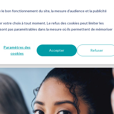
es
Notre groupe
Me connecter
Nous contacter
e bon fonctionnement du site, la mesure d’audience et la publicité
er votre choix à tout moment. Le refus des cookies peut limiter les
 sont pas paramétrables dans la mesure où ils permettent de mémoriser
métriose !
Paramètres des
Accepter
Refuser
cookies