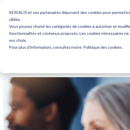
Avocat
Expert-Comptable
Ressourc
KERIALIS et ses partenaires déposent des cookies pour permettre l
ciblée.
Vous pouvez choisir les catégories de cookies à autoriser et modifi
Accueil
Actualités
Tout sur l’endométriose !
fonctionnalités et contenus proposés. Les cookies nécessaires ne
Tout sur l’endo
vos choix.
Pour plus d’information, consultez notre
Politique des cookies
.