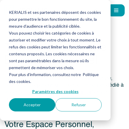
KERIALIS et ses partenaires déposent des cookies
pour permettre le bon fonctionnement du site, la
mesure d’audience et la publicité ciblée.
Vous pouvez choisir les catégories de cookies à
autoriser et modifier votre choix à tout moment. Le
Tout savoir sur votre
refus des cookies peut limiter les fonctionnalités et
Espace Personnel
contenus proposés. Les cookies nécessaires ne
sont pas paramétrables dans la mesure où ils
permettent de mémoriser vos choix.
Pour plus d’information, consultez notre
Politique
Parce que KERIALIS aime vous faciliter la vie,
des cookies
.
nous vous proposons un Espace Personnel dédié à
la gestion de vos contrats pour simplifier vos
Paramètres des cookies
démarches.
Accepter
Refuser
Votre Espace Personnel,