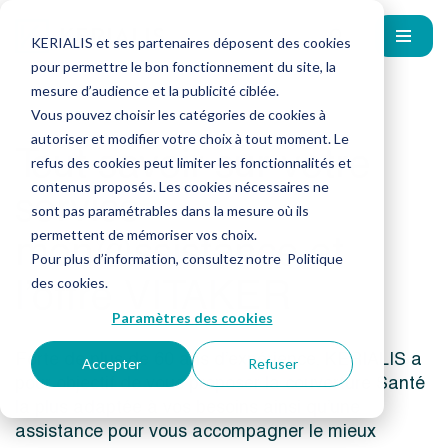
KERIALIS et ses partenaires déposent des cookies
pour permettre le bon fonctionnement du site, la
mesure d’audience et la publicité ciblée.
Vous pouvez choisir les catégories de cookies à
autoriser et modifier votre choix à tout moment. Le
Tout savoir sur votre
refus des cookies peut limiter les fonctionnalités et
service
contenus proposés. Les cookies nécessaires ne
sont pas paramétrables dans la mesure où ils
mon@ssistance et
permettent de mémoriser vos choix.
Pour plus d’information, consultez notre
Politique
l’offre VITAKER
des cookies
.
Paramètres des cookies
Forte de plus de 60 ans d’expérience, KERIALIS a
Accepter
Refuser
pour objectif de vous proposer la couverture Santé
la plus adaptée à vos besoins ainsi qu’une
assistance pour vous accompagner le mieux