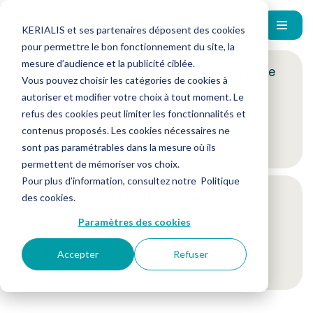
KERIALIS et ses partenaires déposent des cookies
pour permettre le bon fonctionnement du site, la
mesure d’audience et la publicité ciblée.
Encore plus d'actus ? Inscrivez-vous à notre
Vous pouvez choisir les catégories de cookies à
newsletter !
autoriser et modifier votre choix à tout moment. Le
refus des cookies peut limiter les fonctionnalités et
contenus proposés. Les cookies nécessaires ne
Je m'inscris
sont pas paramétrables dans la mesure où ils
permettent de mémoriser vos choix.
Pour plus d’information, consultez notre
Politique
Suivez-nous sur nos réseaux sociaux
des cookies
.
Paramètres des cookies
Accepter
Refuser