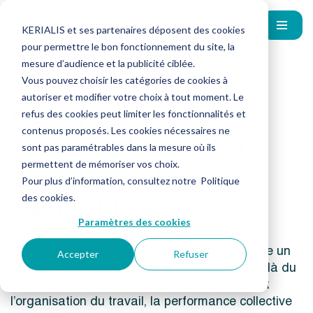
KERIALIS et ses partenaires déposent des cookies
pour permettre le bon fonctionnement du site, la
mesure d’audience et la publicité ciblée.
Vous pouvez choisir les catégories de cookies à
autoriser et modifier votre choix à tout moment. Le
Pourquoi la santé
refus des cookies peut limiter les fonctionnalités et
mentale doit entrer
contenus proposés. Les cookies nécessaires ne
sont pas paramétrables dans la mesure où ils
dans la stratégie
permettent de mémoriser vos choix.
Pour plus d’information, consultez notre
Politique
d’entreprise
des cookies
.
Paramètres des cookies
La santé mentale s’impose aujourd’hui comme un
Accepter
Refuser
enjeu central pour les entreprises. Bien au-delà du
bien-être individuel, elle influence directement
l’organisation du travail, la performance collective