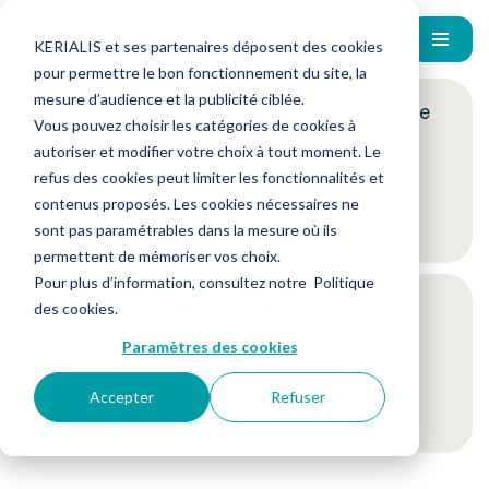
KERIALIS et ses partenaires déposent des cookies
pour permettre le bon fonctionnement du site, la
mesure d’audience et la publicité ciblée.
Encore plus d'actus ? Inscrivez-vous à notre
Vous pouvez choisir les catégories de cookies à
newsletter !
autoriser et modifier votre choix à tout moment. Le
refus des cookies peut limiter les fonctionnalités et
contenus proposés. Les cookies nécessaires ne
Je m'inscris
sont pas paramétrables dans la mesure où ils
permettent de mémoriser vos choix.
Pour plus d’information, consultez notre
Politique
Suivez-nous sur nos réseaux sociaux
des cookies
.
Paramètres des cookies
Accepter
Refuser