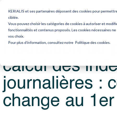
Avocat
Expert-Comptable
Ressourc
KERIALIS et ses partenaires déposent des cookies pour permettre l
ciblée.
Vous pouvez choisir les catégories de cookies à autoriser et modifi
Accueil
Actualités
Réduction du plafond de calcul des indemnités jou
fonctionnalités et contenus proposés. Les cookies nécessaires ne
Réduction du 
vos choix.
Pour plus d’information, consultez notre
Politique des cookies
.
calcul des ind
journalières : 
change au 1er 