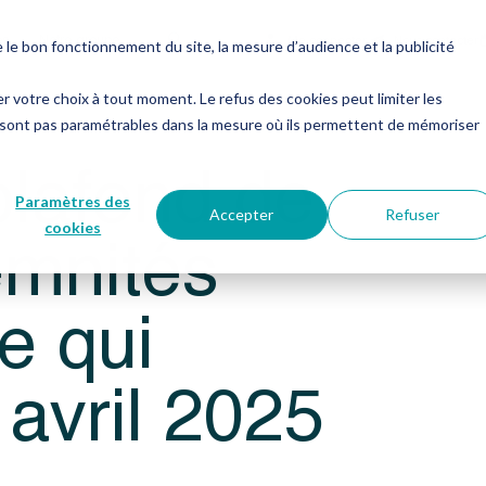
es
Notre groupe
Me connecter
Nous contacter
e bon fonctionnement du site, la mesure d’audience et la publicité
er votre choix à tout moment. Le refus des cookies peut limiter les
rnalières : ce qui change au 1er avril 2025
 sont pas paramétrables dans la mesure où ils permettent de mémoriser
plafond de
Paramètres des
Accepter
Refuser
emnités
cookies
ce qui
avril 2025