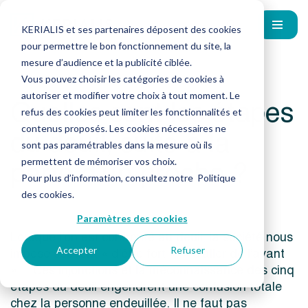
KERIALIS et ses partenaires déposent des cookies
pour permettre le bon fonctionnement du site, la
mesure d’audience et la publicité ciblée.
Vous pouvez choisir les catégories de cookies à
autoriser et modifier votre choix à tout moment. Le
Quelles sont les étapes
refus des cookies peut limiter les fonctionnalités et
du deuil, suite à la
contenus proposés. Les cookies nécessaires ne
sont pas paramétrables dans la mesure où ils
perte d’un proche ?
permettent de mémoriser vos choix.
Pour plus d’information, consultez notre
Politique
des cookies
.
Paramètres des cookies
Lorsque l’on est confronté au deuil, la société nous
impose souvent « d’être fort », « d’aller de l’avant
Accepter
Refuser
»… Ces injonctions et la méconnaissance des cinq
étapes du deuil engendrent une confusion totale
chez la personne endeuillée. Il ne faut pas