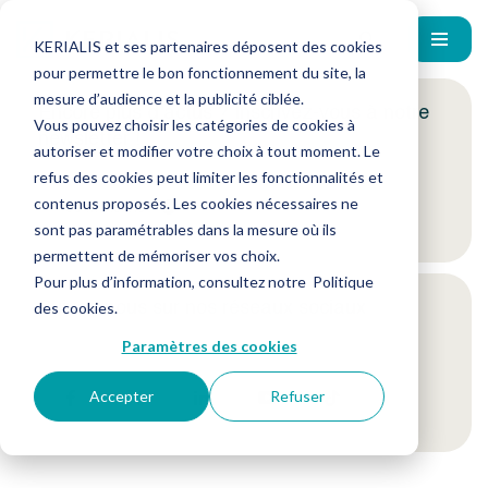
KERIALIS et ses partenaires déposent des cookies
pour permettre le bon fonctionnement du site, la
mesure d’audience et la publicité ciblée.
Encore plus d'actus ? Inscrivez-vous à notre
Vous pouvez choisir les catégories de cookies à
newsletter !
autoriser et modifier votre choix à tout moment. Le
refus des cookies peut limiter les fonctionnalités et
contenus proposés. Les cookies nécessaires ne
Je m'inscris
sont pas paramétrables dans la mesure où ils
permettent de mémoriser vos choix.
Pour plus d’information, consultez notre
Politique
Suivez-nous sur nos réseaux sociaux
des cookies
.
Paramètres des cookies
Accepter
Refuser