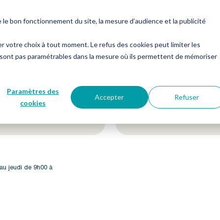
es
Notre groupe
Me connecter
Nous contacter
e bon fonctionnement du site, la mesure d’audience et la publicité
er votre choix à tout moment. Le refus des cookies peut limiter les
 sont pas paramétrables dans la mesure où ils permettent de mémoriser
etter !
Suivez-nous sur nos 
Paramètres des
Accepter
Refuser
cookies
 au jeudi de 9h00 à