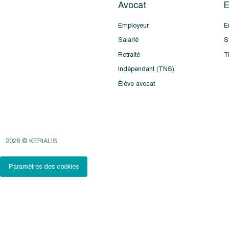
Avocat
E
Employeur
E
Salarié
S
Retraité
T
Indépendant (TNS)
Élève avocat
2026 © KERIALIS
Paramètres des cookies