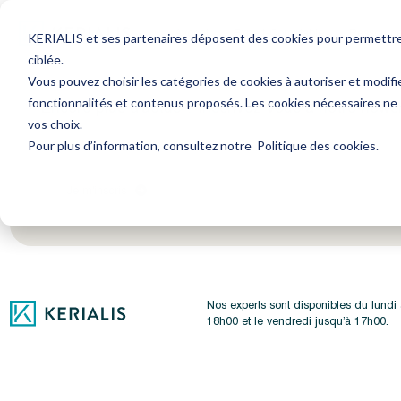
Avocat
Expert-Comptable
Ressourc
KERIALIS et ses partenaires déposent des cookies pour permettre l
ciblée.
Vous pouvez choisir les catégories de cookies à autoriser et modifi
fonctionnalités et contenus proposés. Les cookies nécessaires ne
Encore plus d'actus ? Inscrivez-vous à notre newsl
vos choix.
Pour plus d’information, consultez notre
Politique des cookies
.
Je m'inscris
Nos experts sont disponibles du lundi
18h00 et le vendredi jusqu’à 17h00.