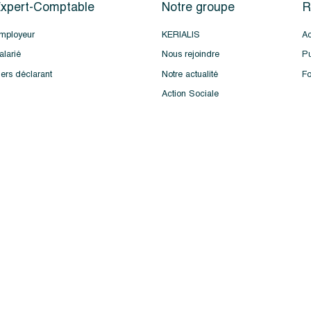
xpert-Comptable
Notre groupe
R
mployeur
KERIALIS
Ac
alarié
Nous rejoindre
Pu
iers déclarant
Notre actualité
Fo
Action Sociale