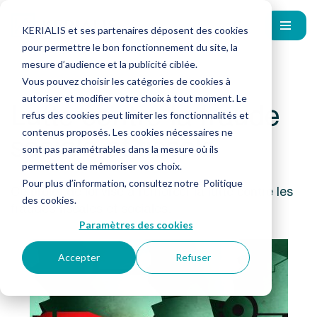
KERIALIS et ses partenaires déposent des cookies
pour permettre le bon fonctionnement du site, la
mesure d’audience et la publicité ciblée.
Vous pouvez choisir les catégories de cookies à
autoriser et modifier votre choix à tout moment. Le
Lutte contre la fraude
refus des cookies peut limiter les fonctionnalités et
sociale et fiscale
contenus proposés. Les cookies nécessaires ne
sont pas paramétrables dans la mesure où ils
permettent de mémoriser vos choix.
Pour plus d’information, consultez notre
Politique
Ce projet de loi vise à renforcer la lutte contre les
des cookies
.
fraudes fiscales et sociales.
Paramètres des cookies
Accepter
Refuser