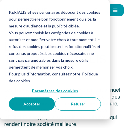
KERIALIS et ses partenaires déposent des cookies
pour permettre le bon fonctionnement du site, la
mesure d’audience et la publicité ciblée.
Vous pouvez choisir les catégories de cookies à
autoriser et modifier votre choix à tout moment. Le
Les résultats des
refus des cookies peut limiter les fonctionnalités et
Trophées KERIALIS
contenus proposés. Les cookies nécessaires ne
sont pas paramétrables dans la mesure où ils
2024
permettent de mémoriser vos choix.
Pour plus d’information, consultez notre
Politique
des cookies
.
Les Trophées KERIALIS est un évènement annuel
Paramètres des cookies
depuis 2014, dans lequel nous récompensons des
projets variés dans plusieurs catégories : Culture,
Accepter
Refuser
Solidaire, Innovation et recherche et Citoyen.
KERIALIS s’engage à soutenir des initiatives qui
rendent notre société meilleure.