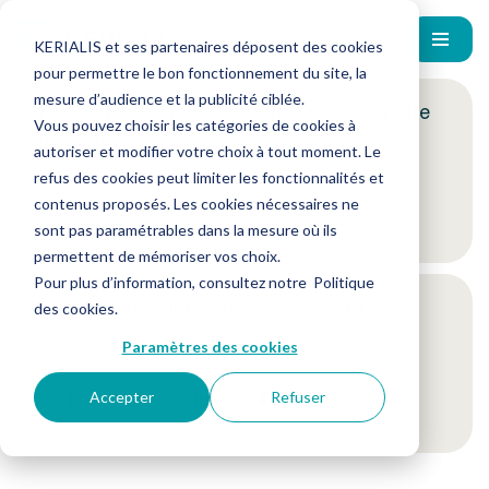
KERIALIS et ses partenaires déposent des cookies
pour permettre le bon fonctionnement du site, la
mesure d’audience et la publicité ciblée.
Encore plus d'actus ? Inscrivez-vous à notre
Vous pouvez choisir les catégories de cookies à
newsletter !
autoriser et modifier votre choix à tout moment. Le
refus des cookies peut limiter les fonctionnalités et
contenus proposés. Les cookies nécessaires ne
Je m'inscris
sont pas paramétrables dans la mesure où ils
permettent de mémoriser vos choix.
Pour plus d’information, consultez notre
Politique
Suivez-nous sur nos réseaux sociaux
des cookies
.
Paramètres des cookies
Accepter
Refuser